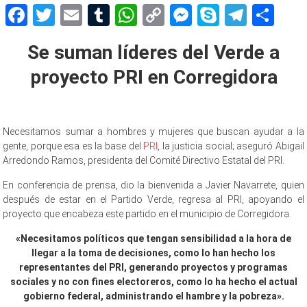
Facebook
Twitter
Email
Tumblr
WhatsApp
Copy
Messenger
Skype
Teleg
Sh
Link
Se suman líderes del Verde a
proyecto PRI en Corregidora
Necesitamos sumar a hombres y mujeres que buscan ayudar a la
gente, porque esa es la base del
PRI
, la justicia social; aseguró Abigail
Arredondo Ramos, presidenta del Comité Directivo Estatal del PRI.
En conferencia de prensa, dio la bienvenida a Javier Navarrete, quien
después de estar en el Partido Verde, regresa al PRI, apoyando el
proyecto que encabeza este partido en el municipio de Corregidora.
«Necesitamos políticos que tengan sensibilidad a la hora de
llegar a la toma de decisiones, como lo han hecho los
representantes del PRI, generando proyectos y programas
sociales y no con fines electoreros, como lo ha hecho el actual
gobierno federal, administrando el hambre y la pobreza».