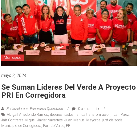
Municipios
mayo 2, 2024
Se Suman Líderes Del Verde A Proyecto
PRI En Corregidora
Publicado por: Panorama Queretano
0 comentarios
Abigail Arredondo Ramos
,
desencantados
,
fallida transformación
,
Iban Pérez
,
Jair Contreras Miquel
,
Javier Navarrete
,
Juan Manuel Mayorga
,
justicia social
,
Municipio de Corregidora
,
Partido Verde
,
PRI