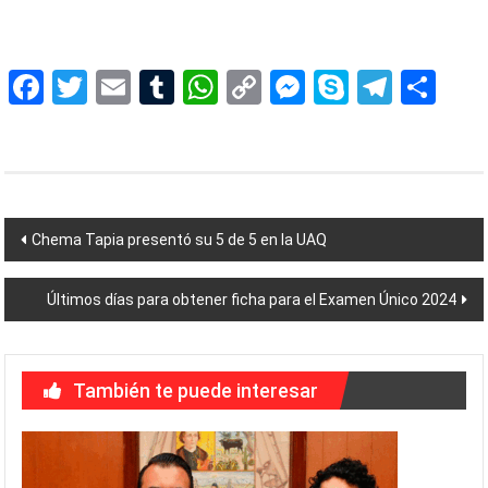
Facebook
Twitter
Email
Tumblr
WhatsApp
Copy
Messenger
Skype
Teleg
Sh
Link
Navegación
Chema Tapia presentó su 5 de 5 en la UAQ
de
Últimos días para obtener ficha para el Examen Único 2024
entradas
También te puede interesar