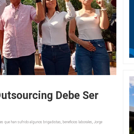
Outsourcing Debe Ser
es que han sufrido algunos brigadistas
,
beneficios laborales
,
Jorge