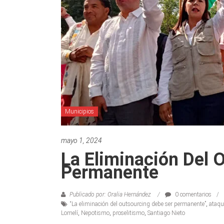
Municipios
mayo 1, 2024
La Eliminación Del 
Permanente
Publicado por: Oralia Hernández
0 comentarios
“La eliminación del outsourcing debe ser permanente”
,
ataqu
Lomelí
,
Nepotismo
,
proselitismo
,
Santiago Nieto