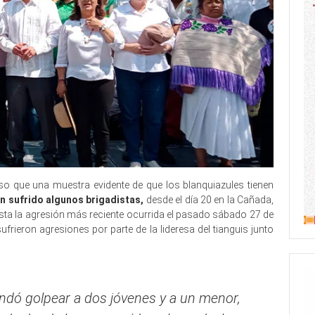
 que una muestra evidente de que los blanquiazules tienen
 sufrido algunos brigadistas,
desde el día 20 en la Cañada,
asta la agresión más reciente ocurrida el pasado sábado 27 de
ieron agresiones por parte de la lideresa del tianguis junto
mandó golpear a dos jóvenes y a un menor,