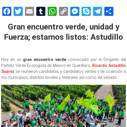
Facebook
Twitter
Email
Tumblr
WhatsApp
Copy
Messenger
Skype
Teleg
Sh
Link
Gran encuentro verde, unidad y
Fuerza; estamos listos: Astudillo
Hoy en un
gran encuentro verde
convocado por el Dirigente del
Partido Verde Ecologista de México en Querétaro,
Ricardo Astudillo
Suárez
se reunieron candidatas y candidatos verdes y de coalición a
los municipios, distritos locales y federales así como del senado.