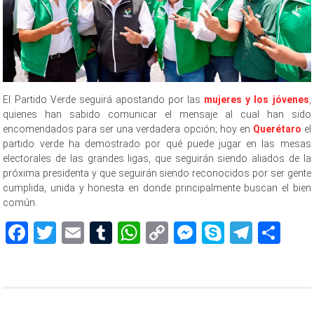
El Partido Verde seguirá apostando por las
mujeres y los jóvenes
,
quienes han sabido comunicar el mensaje al cual han sido
encomendados para ser una verdadera opción; hoy en
Querétaro
el
partido verde ha demostrado por qué puede jugar en las mesas
electorales de las grandes ligas, que seguirán siendo aliados de la
próxima presidenta y que seguirán siendo reconocidos por ser gente
cumplida, unida y honesta en donde principalmente buscan el bien
común.
Facebook
Twitter
Email
Tumblr
WhatsApp
Copy
Messenger
Skype
Teleg
Sh
Link