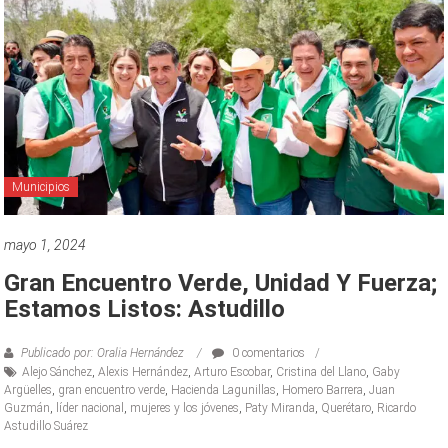
Municipios
mayo 1, 2024
Gran Encuentro Verde, Unidad Y Fuerza;
Estamos Listos: Astudillo
Publicado por: Oralia Hernández
0 comentarios
Alejo Sánchez
,
Alexis Hernández
,
Arturo Escobar
,
Cristina del Llano
,
Gaby
Argüelles
,
gran encuentro verde
,
Hacienda Lagunillas
,
Homero Barrera
,
Juan
Guzmán
,
líder nacional
,
mujeres y los jóvenes
,
Paty Miranda
,
Querétaro
,
Ricardo
Astudillo Suárez