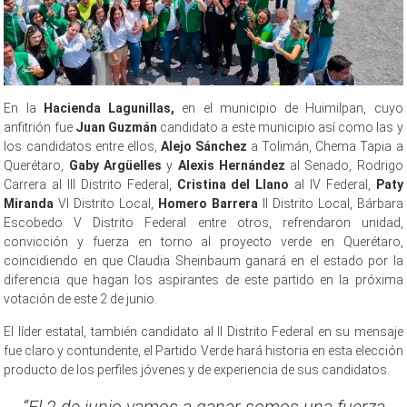
En la
Hacienda Lagunillas,
en el municipio de Huimilpan, cuyo
anfitrión fue
Juan Guzmán
candidato a este municipio así como las y
los candidatos entre ellos,
Alejo Sánchez
a Tolimán, Chema Tapia a
Querétaro,
Gaby Argüelles
y
Alexis Hernández
al Senado, Rodrigo
Carrera al III Distrito Federal,
Cristina del Llano
al IV Federal,
Paty
Miranda
VI Distrito Local,
Homero Barrera
II Distrito Local, Bárbara
Escobedo V Distrito Federal entre otros, refrendaron unidad,
convicción y fuerza en torno al proyecto verde en Querétaro,
coincidiendo en que Claudia Sheinbaum ganará en el estado por la
diferencia que hagan los aspirantes de este partido en la próxima
votación de este 2 de junio.
El líder estatal, también candidato al II Distrito Federal en su mensaje
fue claro y contundente, el Partido Verde hará historia en esta elección
producto de los perfiles jóvenes y de experiencia de sus candidatos.