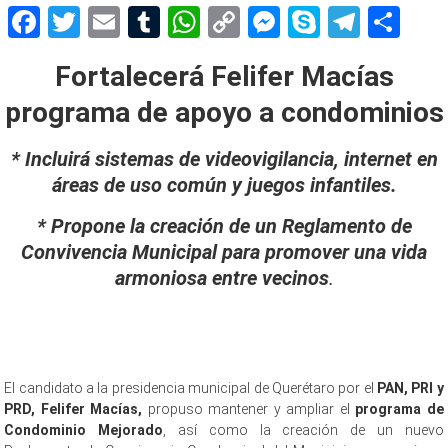
Facebook
Twitter
Email
Tumblr
WhatsApp
Copy
Messenger
Skype
Teleg
Sh
Link
Fortalecerá Felifer Macías
programa de apoyo a condominios
* Incluirá sistemas de videovigilancia, internet en
áreas de uso común y juegos infantiles.
* Propone la creación de un Reglamento de
Convivencia Municipal para promover una vida
armoniosa entre vecinos
.
El candidato a la presidencia municipal de Querétaro por el
PAN, PRI y
PRD, Felifer Macías,
propuso mantener y ampliar el
programa de
Condominio Mejorado
, así como la creación de un nuevo