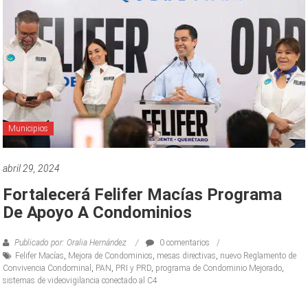
Municipios
abril 29, 2024
Fortalecerá Felifer Macías Programa
De Apoyo A Condominios
Publicado por: Oralia Hernández
0 comentarios
Felifer Macías
,
Mejora de Condominios
,
mesas directivas
,
nuevo Reglamento de
Convivencia Condominal
,
PAN
,
PRI y PRD
,
programa de Condominio Mejorado
,
sistemas de videovigilancia conectado al C4