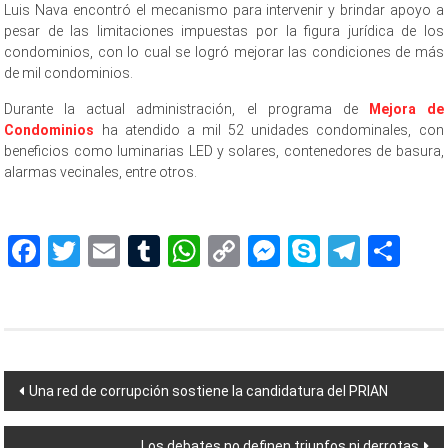
Luis Nava encontró el mecanismo para intervenir y brindar apoyo a
pesar de las limitaciones impuestas por la figura jurídica de los
condominios, con lo cual se logró mejorar las condiciones de más
de mil condominios.
Durante la actual administración, el programa de
Mejora de
Condominios
ha atendido a mil 52 unidades condominales, con
beneficios como luminarias LED y solares, contenedores de basura,
alarmas vecinales, entre otros.
Fortalecerá, Fortalecerá , Fortalecerá , Fortalecerá ,
Facebook
Twitter
Email
Tumblr
WhatsApp
Copy
Messenger
Skype
Teleg
Sh
Link
Navegación
Una red de corrupción sostiene la candidatura del PRIAN
de
Los debates no definen triunfos ni derrotas