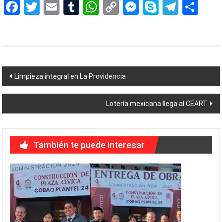
Facebook
Twitter
Email
Tumblr
WhatsApp
Copy
Messenger
Skype
Teleg
Sh
Link
Navegación
Limpieza integral en La Providencia
de
Lotería mexicana llega al CEART
entradas
También te puede interesar