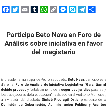
Facebook
Twitter
Email
Tumblr
WhatsApp
Copy
Messenger
Skype
Teleg
Sh
Link
Foro del
Participa Beto Nava en Foro de
Análisis sobre iniciativa en favor
del magisterio
El presidente municipal de Pedro Escobedo,
Beto Nava
, participó este
día en el
Foro de Análisis de Iniciativa Legislativa
: “
Garantías al
debido proceso
y fortalecimiento de la
seguridad jurídica
para las y
los trabajadores de la educación”, realizado en el Auditorio Municipal,
a invitación del diputado
Sinhué Piedragil Ortiz
, presidente de la
Comisión de Gobernación, Administración Pública y Asuntos