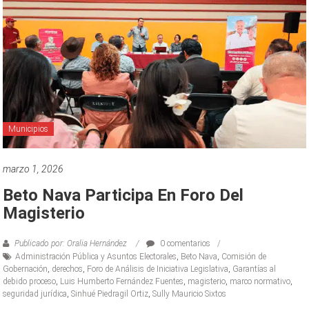
Municipios
marzo 1, 2026
Beto Nava Participa En Foro Del
Magisterio
Publicado por: Oralia Hernández
0 comentarios
Administración Pública y Asuntos Electorales
,
Beto Nava
,
Comisión de
Gobernación
,
derechos
,
Foro de Análisis de Iniciativa Legislativa
,
Garantías al
debido proceso
,
Luis Humberto Fernández Fuentes
,
magisterio
,
marco normativo
,
seguridad jurídica
,
Sinhué Piedragil Ortiz
,
Sully Mauricio Sixtos