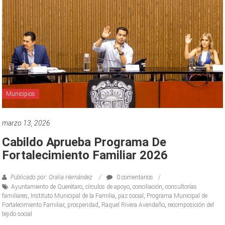
Municipios
marzo 13, 2026
Cabildo Aprueba Programa De
Fortalecimiento Familiar 2026
Publicado por: Oralia Hernández
0 comentarios
Ayuntamiento de Querétaro
,
círculos de apoyo
,
conciliación
,
consultorías
familiares
,
Instituto Municipal de la Familia
,
paz social
,
Programa Municipal de
Fortalecimiento Familiar
,
prosperidad
,
Raquel Rivera Avendaño
,
recomposición del
tejido social