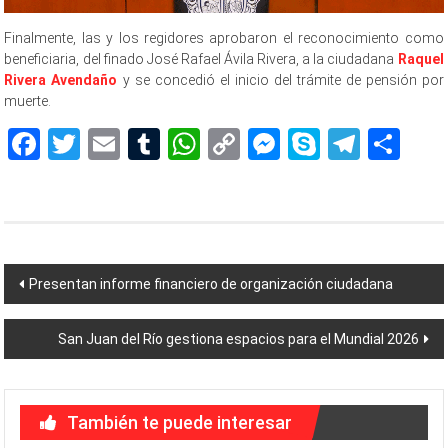
Finalmente, las y los regidores aprobaron el reconocimiento como
beneficiaria, del finado José Rafael Ávila Rivera, a la ciudadana
Raquel
Rivera Avendaño
y se concedió el inicio del trámite de pensión por
muerte.
Facebook
Twitter
Email
Tumblr
WhatsApp
Copy
Messenger
Skype
Teleg
Sh
Link
Navegación
Presentan informe financiero de organización ciudadana
de
San Juan del Río gestiona espacios para el Mundial 2026
entradas
También te puede interesar