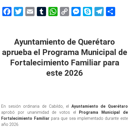
Facebook
Twitter
Email
Tumblr
WhatsApp
Copy
Messenger
Skype
Teleg
Sh
Link
Familiar 2026
Ayuntamiento de Querétaro
aprueba el Programa Municipal de
Fortalecimiento Familiar para
este 2026
En sesión ordinaria de Cabildo, el
Ayuntamiento de Querétaro
aprobó por unanimidad de votos el
Programa Municipal de
Fortalecimiento Familiar
para que sea implementado durante este
año 2026.
Familiar 2026