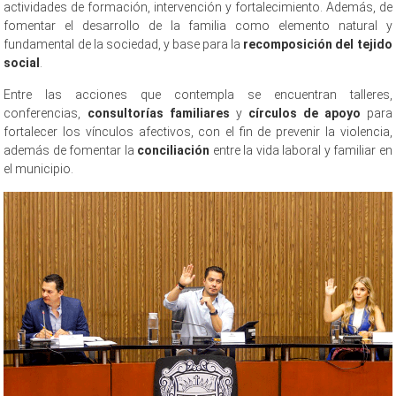
actividades de formación, intervención y fortalecimiento. Además, de
fomentar el desarrollo de la familia como elemento natural y
fundamental de la sociedad, y base para la
recomposición del tejido
social
.
Entre las acciones que contempla se encuentran talleres,
conferencias,
consultorías familiares
y
círculos de apoyo
para
fortalecer los vínculos afectivos, con el fin de prevenir la violencia,
además de fomentar la
conciliación
entre la vida laboral y familiar en
el municipio.