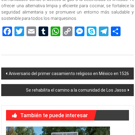
ofrecer una alternativa limpia y eficiente para cocinar, se fortalece la
seguridad alimentaria y se promueve un entorno más saludable y
sostenible para todos los marquesinos.
Facebook
Twitter
Email
Tumblr
WhatsApp
Copy
Messenger
Skype
Teleg
Sh
Link
Navegación
Aniversario del primer casamiento religioso en México en 1526
de
Se rehabilita el camino a la comunidad de Los Jasso
entradas
También te puede interesar