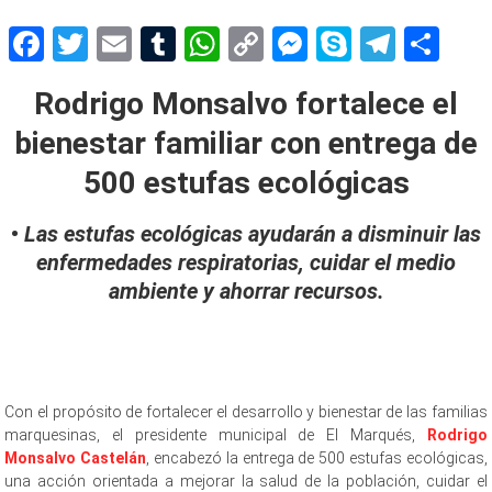
Facebook
Twitter
Email
Tumblr
WhatsApp
Copy
Messenger
Skype
Teleg
Sh
Link
Rodrigo Monsalvo fortalece el
bienestar familiar con entrega de
500 estufas ecológicas
•
Las estufas ecológicas ayudarán a disminuir las
enfermedades respiratorias, cuidar el medio
ambiente y ahorrar recursos.
Con el propósito de fortalecer el desarrollo y bienestar de las familias
marquesinas, el presidente municipal de El Marqués,
Rodrigo
Monsalvo Castelán
, encabezó la entrega de 500 estufas ecológicas,
una acción orientada a mejorar la salud de la población, cuidar el