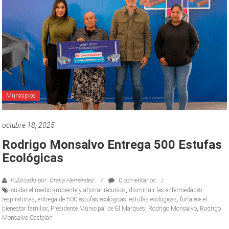
Municipios
octubre 18, 2025
Rodrigo Monsalvo Entrega 500 Estufas
Ecológicas
Publicado por: Oralia Hernández
0 comentarios
cuidar el medio ambiente y ahorrar recursos
,
disminuir las enfermedades
respiratorias
,
entrega de 500 estufas ecológicas
,
estufas ecológicas
,
fortalece el
bienestar familiar
,
Presidente Municipal de El Marqués
,
Rodrigo Monsalvo
,
Rodrigo
Monsalvo Castelán