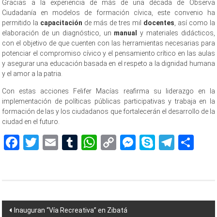
Gracias a la experiencia de más de una década de Observa
Ciudadanía en modelos de formación cívica, este convenio ha
permitido la
capacitación
de más de tres mil
docentes
, así como la
elaboración de un diagnóstico, un
manual
y materiales didácticos,
con el objetivo de que cuenten con las herramientas necesarias para
potenciar el compromiso cívico y el pensamiento crítico en las aulas
y asegurar una educación basada en el respeto a la dignidad humana
y el amor a la patria.
Con estas acciones Felifer Macías reafirma su liderazgo en la
implementación de políticas públicas participativas y trabaja en la
formación de las y los ciudadanos que fortalecerán el desarrollo de la
ciudad en el futuro.
Facebook
Twitter
Email
Tumblr
WhatsApp
Copy
Messenger
Skype
Teleg
Sh
Link
Navegación
Inauguran “Vía Recreativa” en Zibatá