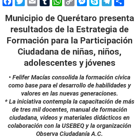
Facebook
Twitter
Email
Tumblr
WhatsApp
Copy
Messenger
Skype
Teleg
Sh
Link
Municipio de Querétaro presenta
resultados de la Estrategia de
Formación para la Participación
Ciudadana de niñas, niños,
adolescentes y jóvenes
• Felifer Macías consolida la formación cívica
como base para el desarrollo de habilidades y
valores en las nuevas generaciones.
* La iniciativa contempla la capacitación de más
de tres mil docentes, manual de formación
ciudadana, videos y materiales didácticos en
colaboración con la USEBEQ y la organización
Observa Ciudadanía A.C.