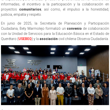
informadas; el incentivo a la participación y la colaboración en
proyectos
comunitarios
; así como, el impulso a la honestidad,
justicia, empatía y respeto.
En junio de 2025, la Secretaría de Planeación y Participación
Ciudadana, Bety Marmolejo formalizó un
convenio
de colaboración
con la Unidad de Servicios para la Educación Básica en el Estado de
Querétaro (
USEBEQ
) y la
asociación
civil chilena Observa Ciudadanía.