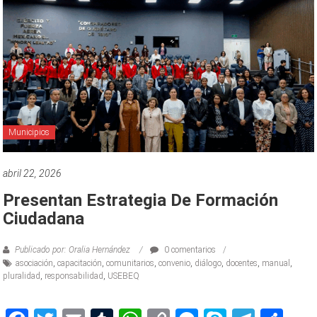
Municipios
abril 22, 2026
Presentan Estrategia De Formación
Ciudadana
Publicado por: Oralia Hernández
0 comentarios
asociación
,
capacitación
,
comunitarios
,
convenio
,
diálogo
,
docentes
,
manual
,
pluralidad
,
responsabilidad
,
USEBEQ