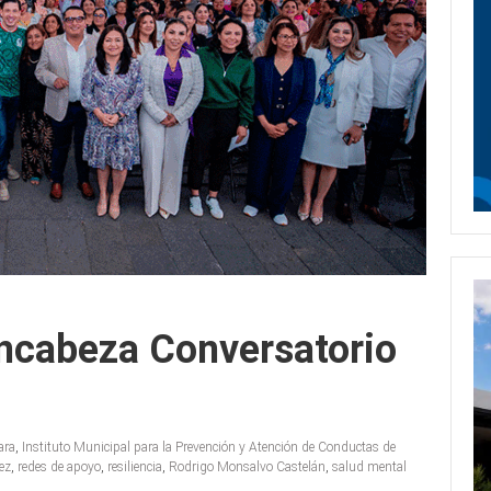
ncabeza Conversatorio
ara
,
Instituto Municipal para la Prevención y Atención de Conductas de
ez
,
redes de apoyo
,
resiliencia
,
Rodrigo Monsalvo Castelán
,
salud mental