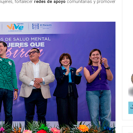
ujeres, fortalecer
redes de apoyo
comunitarias y promover
.
encabeza conversatorio encabeza conversatorio encabeza