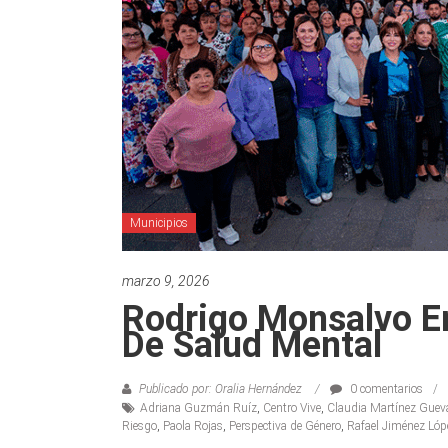
Municipios
marzo 9, 2026
Rodrigo Monsalvo E
De Salud Mental
Publicado por: Oralia Hernández
0 comentarios
Adriana Guzmán Ruíz
,
Centro Vive
,
Claudia Martínez Guev
Riesgo
,
Paola Rojas
,
Perspectiva de Género
,
Rafael Jiménez Lóp