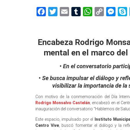
Facebook
Twitter
Email
Tumblr
WhatsAp
Copy
Me
Link
encabeza
Encabeza Rodrigo Monsal
mental en el marco del 
•⁠ ⁠En el conversatorio part
•⁠ ⁠Se busca impulsar el diálogo y re
visibilizar la importancia de la
Con motivo de la conmemoración del Día Internac
Rodrigo Monsalvo Castelán
,
encabezó en el Centr
inauguración del conversatorio “Hablemos de Salud 
Este espacio, impulsado por el
Instituto Municip
Centro Vive
, buscó fomentar el diálogo y la re