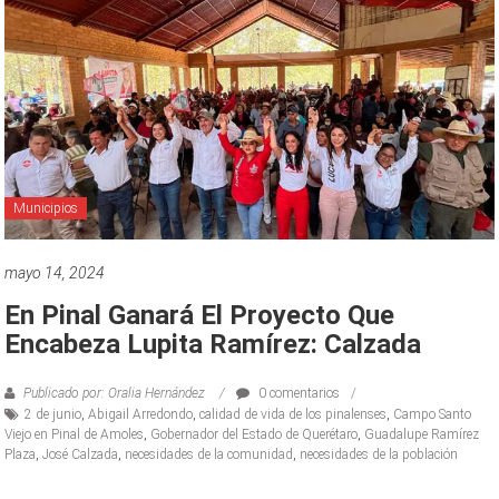
Municipios
mayo 14, 2024
En Pinal Ganará El Proyecto Que
Encabeza Lupita Ramírez: Calzada
Publicado por: Oralia Hernández
0 comentarios
2 de junio
,
Abigail Arredondo
,
calidad de vida de los pinalenses
,
Campo Santo
Viejo en Pinal de Amoles
,
Gobernador del Estado de Querétaro
,
Guadalupe Ramírez
Plaza
,
José Calzada
,
necesidades de la comunidad
,
necesidades de la población