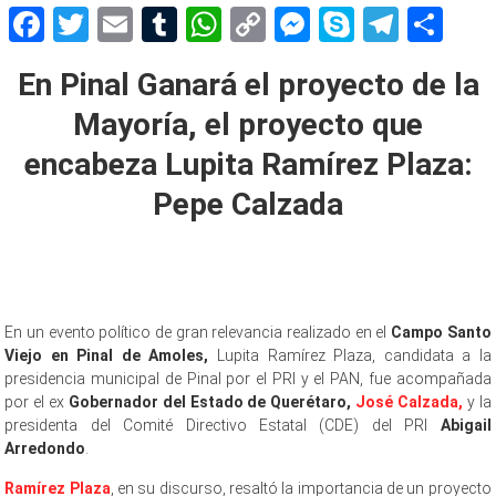
Facebook
Twitter
Email
Tumblr
WhatsApp
Copy
Messenger
Skype
Teleg
Sh
Link
En Pinal Ganará el proyecto de la
Mayoría, el proyecto que
encabeza Lupita Ramírez Plaza:
Pepe Calzada
En un evento político de gran relevancia realizado en el
Campo Santo
Viejo en Pinal de Amoles,
Lupita Ramírez Plaza, candidata a la
presidencia municipal de Pinal por el PRI y el PAN, fue acompañada
por el ex
Gobernador del Estado de Querétaro,
José Calzada,
y la
presidenta del Comité Directivo Estatal (CDE) del PRI
Abigail
Arredondo
.
Ramírez Plaza
, en su discurso, resaltó la importancia de un proyecto