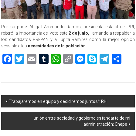
Por su parte, Abigail Arredondo Ramos, presidenta estatal del PRI,
reiteró la importancia del voto este
2 de junio,
llamando a respaldar a
los candidatos PRI-PAN y a Lupita Ramírez como la mejor opción
sensible a las
necesidades de la población
.
Facebook
Twitter
Email
Tumblr
WhatsApp
Copy
Messenger
Skype
Teleg
Sh
Link
Navegación
Trabajaremos en equipo y decidiremos juntos”: RH
de
unión entre sociedad y gobierno estandarte de mi
entradas
administración: Chepe