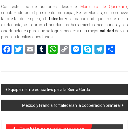
Con este tipo de acciones, desde el
Municipio de Querétaro
,
encabezado por el presidente municipal, Felifer Macías, se promueve
la oferta de empleo, el
talento
y la capacidad que existe de la
ciudadanía, así como el brindar las herramientas necesarias y las
oportunidades para que se logre acceder a una mejor
calidad
de vida
para las familias queretanas.
Facebook
Twitter
Email
Tumblr
WhatsApp
Copy
Messenger
Skype
Teleg
Sh
Link
Navegación
Equipamiento educativo para la Sierra Gorda
de
México y Francia fortalecerán la cooperación bilateral
entradas