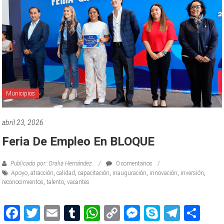
Municipios
abril 23, 2026
Feria De Empleo En BLOQUE
Publicado por: Oralia Hernández
0 comentarios
Apoyo
,
atracción
,
calidad
,
capacitación
,
inauguración
,
innovación
,
inversión
,
reconocimientos
,
talento
,
vacantes
Facebook
Twitter
Email
Tumblr
WhatsApp
Copy
Messenger
Skype
Teleg
Sh