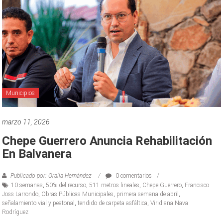
Municipios
marzo 11, 2026
Chepe Guerrero Anuncia Rehabilitación
En Balvanera
Publicado por: Oralia Hernández
0 comentarios
10 semanas
,
50% del recurso
,
511 metros lineales
,
Chepe Guerrero
,
Francisco
Joss Larrondo
,
Obras Públicas Municipales
,
primera semana de abril
,
señalamiento vial y peatonal
,
tendido de carpeta asfáltica
,
Viridiana Nava
Rodríguez