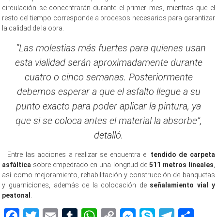
circulación se concentrarán durante el primer mes, mientras que el
resto del tiempo corresponde a procesos necesarios para garantizar
la calidad de la obra.
“Las molestias más fuertes para quienes usan
esta vialidad serán aproximadamente durante
cuatro o cinco semanas. Posteriormente
debemos esperar a que el asfalto llegue a su
punto exacto para poder aplicar la pintura, ya
que si se coloca antes el material la absorbe”,
detalló.
Entre las acciones a realizar se encuentra el
tendido de carpeta
asfáltica
sobre empedrado en una longitud de
511 metros lineales
,
así como mejoramiento, rehabilitación y construcción de banquetas
y guarniciones, además de la colocación de
señalamiento vial y
peatonal
.
Facebook
Twitter
Email
Tumblr
WhatsApp
Copy
Messenger
Skype
Teleg
Sh