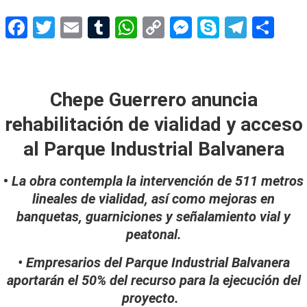
Facebook
Twitter
Email
Tumblr
WhatsApp
Copy
Messenger
Skype
Teleg
Sh
Link
en Balvanera
Chepe Guerrero anuncia
rehabilitación de vialidad y acceso
al Parque Industrial Balvanera
•
La obra contempla la intervención de 511 metros
lineales de vialidad, así como mejoras en
banquetas, guarniciones y señalamiento vial y
peatonal.
• Empresarios del Parque Industrial Balvanera
aportarán el 50% del recurso para la ejecución del
proyecto.