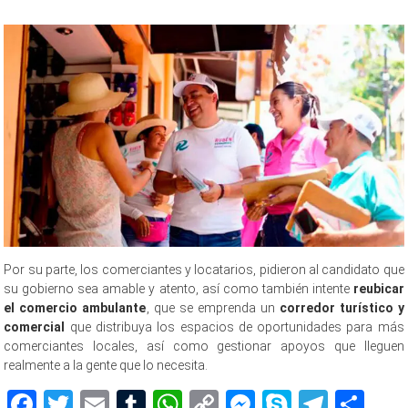
Crecer, Crecer, Crecer
Por su parte, los comerciantes y locatarios, pidieron al candidato que
su gobierno sea amable y atento, así como también intente
reubicar
el comercio ambulante
, que se emprenda un
corredor turístico y
comercial
que distribuya los espacios de oportunidades para más
comerciantes locales, así como gestionar apoyos que lleguen
realmente a la gente que lo necesita.
Facebook
Twitter
Email
Tumblr
WhatsApp
Copy
Messenger
Skype
Teleg
Sh