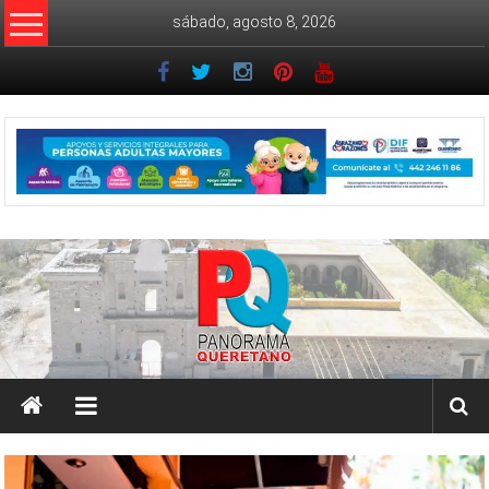
Saltar
sábado, agosto 8, 2026
al
contenido
Noticiero
Panorama
Queretano
Noticiero
Panorama
Queretano