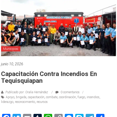
Municipios
junio 10, 2026
Capacitación Contra Incendios En
Tequisquiapan
Publicado por: Oralia Hernández
0 comentarios
Apoyo
,
brigada
,
capacitación
,
combate
,
coordinación
,
fuego
,
incendios
,
liderazgo
,
reconocimiento
,
recursos