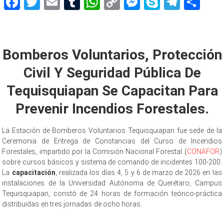
Facebook
Twitter
Email
Tumblr
WhatsApp
Copy
Messenger
Skype
Teleg
Sh
Link
contra incendios
Bomberos Voluntarios, Protección
Civil Y Seguridad Pública De
Tequisquiapan Se Capacitan Para
Prevenir Incendios Forestales.
La Estación de Bomberos Voluntarios Tequisquiapan fue sede de la
Ceremonia de Entrega de Constancias del Curso de Incendios
Forestales, impartido por la Comisión Nacional Forestal (
CONAFOR
)
sobre cursos básicos y sistema de comando de incidentes 100-200.
La
capacitación
, realizada los días 4, 5 y 6 de marzo de 2026 en las
instalaciones de la Universidad Autónoma de Querétaro, Campus
Tequisquiapan, constó de 24 horas de formación teórico-práctica
distribuidas en tres jornadas de ocho horas.
contra incendios contra
incendios contra incendios contra incendios