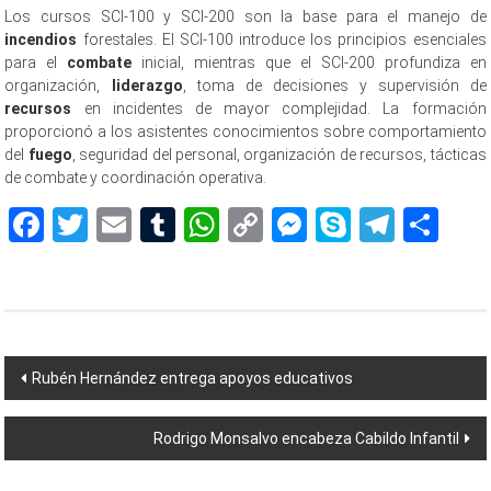
Los cursos SCI-100 y SCI-200 son la base para el manejo de
incendios
forestales. El SCI-100 introduce los principios esenciales
para el
combate
inicial, mientras que el SCI-200 profundiza en
organización,
liderazgo
, toma de decisiones y supervisión de
recursos
en incidentes de mayor complejidad. La formación
proporcionó a los asistentes conocimientos sobre comportamiento
del
fuego
, seguridad del personal, organización de recursos, tácticas
de combate y coordinación operativa.
Facebook
Twitter
Email
Tumblr
WhatsApp
Copy
Messenger
Skype
Teleg
Sh
Link
Navegación
Rubén Hernández entrega apoyos educativos
de
Rodrigo Monsalvo encabeza Cabildo Infantil
entradas