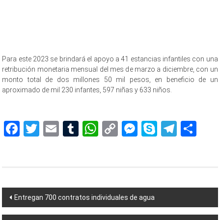
Para este 2023 se brindará el apoyo a 41 estancias infantiles con una
retribución monetaria mensual del mes de marzo a diciembre, con un
monto total de dos millones 50 mil pesos, en beneficio de un
aproximado de mil 230 infantes, 597 niñas y 633 niños.
Facebook
Twitter
Email
Tumblr
WhatsApp
Copy
Messenger
Skype
Teleg
Sh
Link
Navegación
Entregan 700 contratos individuales de agua
de