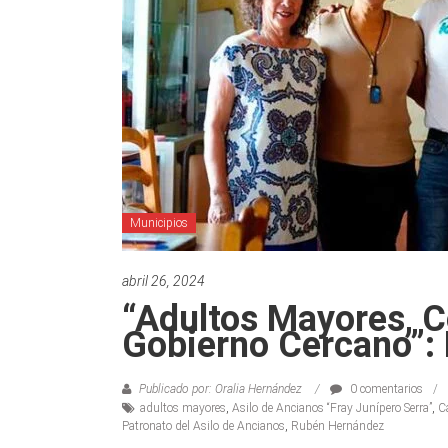
Municipios
abril 26, 2024
“Adultos Mayores, 
Gobierno Cercano”:
Publicado por: Oralia Hernández
0 comentarios
adultos mayores
,
Asilo de Ancianos “Fray Junípero Serra”
,
C
Patronato del Asilo de Ancianos
,
Rubén Hernández