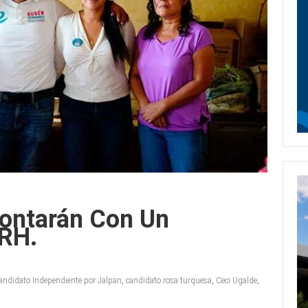
Contarán Con Un
 RH.
andidato Independiente por Jalpan
,
candidato rosa turquesa
,
Ceci Ugalde
,