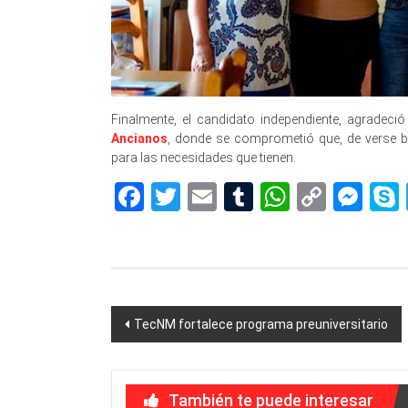
Finalmente, el candidato independiente, agradeció
Ancianos
, donde se comprometió que, de verse b
para las necesidades que tienen.
Facebook
Twitter
Email
Tumblr
WhatsAp
Copy
Me
Link
Navegación
TecNM fortalece programa preuniversitario
de
entradas
También te puede interesar