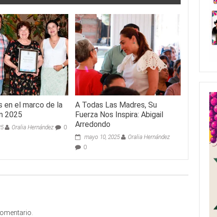
s en el marco de la
A Todas Las Madres, Su
an 2025
Fuerza Nos Inspira: Abigail
Arredondo
25
Oralia Hernández
0
mayo 10, 2025
Oralia Hernández
0
comentario.