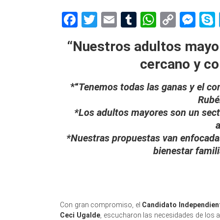
Facebook
Twitter
Email
Tumblr
WhatsAp
Copy
Me
Link
“Nuestros adultos mayo
cercano y c
*“
Tenemos todas las ganas y el co
Rubé
*Los adultos mayores son un sect
a
*Nuestras propuestas van enfocadas
bienestar famil
Con gran compromiso, el
Candidato Independient
Ceci Ugalde
, escucharon las necesidades de los a