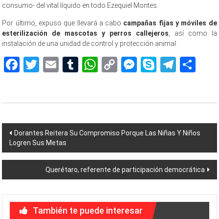
consumo- del vital líquido en todo Ezequiel Montes.
Por último, expuso que llevará a cabo
campañas fijas y móviles de
esterilización de mascotas y perros callejeros
, así como la
instalación de una unidad de control y protección animal.
Facebook
Twitter
Email
Tumblr
WhatsApp
Copy
Messenger
Skype
Teleg
Sh
Link
Navegación
Dorantes Reitera Su Compromiso Porque Las Niñas Y Niños
Logren Sus Metas
de
entradas
Querétaro, referente de participación democrática
También te puede interesar