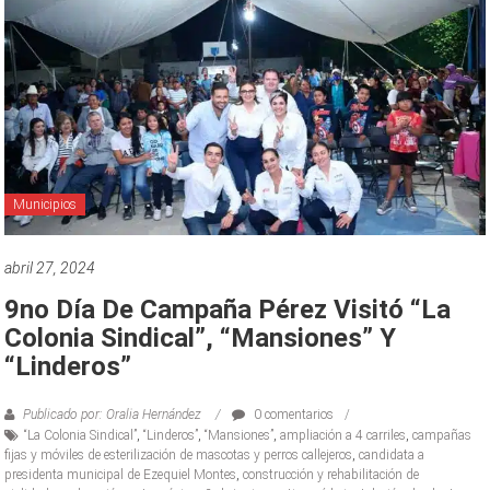
Municipios
abril 27, 2024
9no Día De Campaña Pérez Visitó “La
Colonia Sindical”, “Mansiones” Y
“Linderos”
Publicado por: Oralia Hernández
0 comentarios
“La Colonia Sindical”
,
“Linderos”
,
“Mansiones”
,
ampliación a 4 carriles
,
campañas
fijas y móviles de esterilización de mascotas y perros callejeros
,
candidata a
presidenta municipal de Ezequiel Montes
,
construcción y rehabilitación de