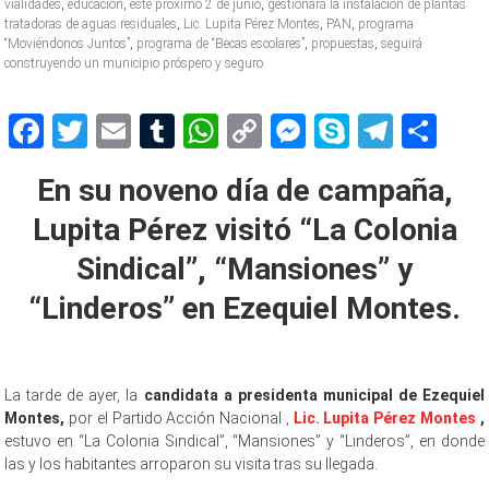
vialidades
,
educación
,
este próximo 2 de junio
,
gestionará la instalación de plantas
tratadoras de aguas residuales
,
Lic. Lupita Pérez Montes
,
PAN
,
programa
“Moviéndonos Juntos”
,
programa de “Becas escolares”
,
propuestas
,
seguirá
construyendo un municipio próspero y seguro
Facebook
Twitter
Email
Tumblr
WhatsApp
Copy
Messenger
Skype
Teleg
Sh
Link
En su noveno día de campaña,
Lupita Pérez visitó “La Colonia
Sindical”, “Mansiones” y
“Linderos” en Ezequiel Montes.
La tarde de ayer, la
candidata a presidenta municipal de Ezequiel
Montes,
por el Partido Acción Nacional ,
Lic. Lupita Pérez Montes
,
estuvo en “La Colonia Sindical”, “Mansiones” y “Linderos”, en donde
las y los habitantes arroparon su visita tras su llegada.