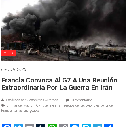
Mundo
marzo 9, 2026
Francia Convoca Al G7 A Una Reunión
Extraordinaria Por La Guerra En Irán
Publicado por: Panorama Queretano
0 comentarios
Emmanuel Macron
,
G7
,
guerra en Irán
,
precios del petróleo
,
presidente de
Francia
,
temas energéticos