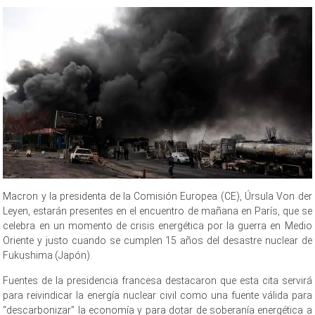
Macron y la presidenta de la Comisión Europea (CE), Úrsula Von der
Leyen, estarán presentes en el encuentro de mañana en París, que se
celebra en un momento de crisis energética por la guerra en Medio
Oriente y justo cuando se cumplen 15 años del desastre nuclear de
Fukushima (Japón).
Fuentes de la presidencia francesa destacaron que esta cita servirá
para reivindicar la energía nuclear civil como una fuente válida para
“descarbonizar” la economía y para dotar de soberanía energética a