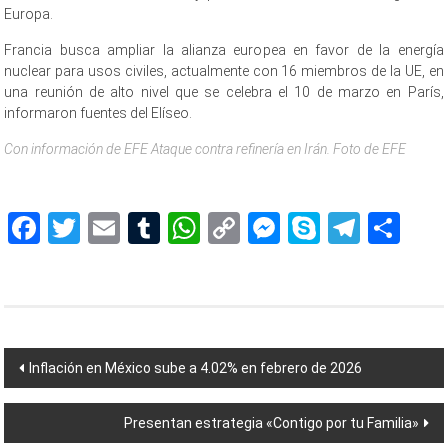
Europa.
Francia busca ampliar la alianza europea en favor de la energía
nuclear para usos civiles, actualmente con 16 miembros de la UE, en
una reunión de alto nivel que se celebra el 10 de marzo en París,
informaron fuentes del Elíseo.
Con información de EFE Ataque contra refinería en Irán. Foto de EFE
Francia
Facebook
Twitter
Email
Tumblr
WhatsApp
Copy
Messenger
Skype
Teleg
Sh
Link
Navegación
Inflación en México sube a 4.02% en febrero de 2026
de
Presentan estrategia «Contigo por tu Familia»
entradas