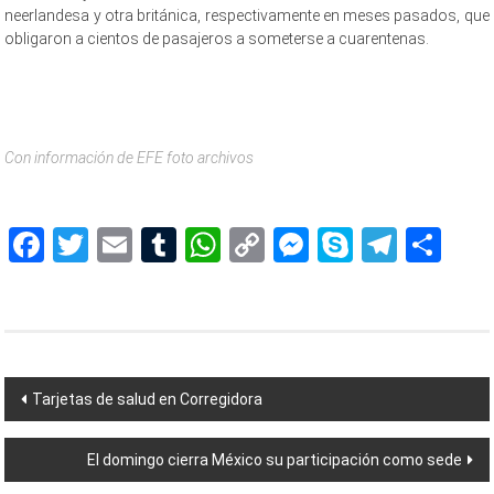
neerlandesa y otra británica, respectivamente en meses pasados, que
obligaron a cientos de pasajeros a someterse a cuarentenas.
Con información de EFE foto archivos
Detectan Detectan Detectan Detectan
Facebook
Twitter
Email
Tumblr
WhatsApp
Copy
Messenger
Skype
Teleg
Sh
Link
Navegación
Tarjetas de salud en Corregidora
de
El domingo cierra México su participación como sede
entradas