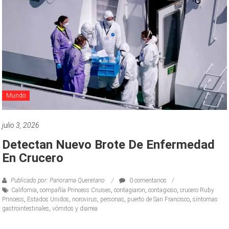
Mundo
julio 3, 2026
Detectan Nuevo Brote De Enfermedad
En Crucero
Publicado por: Panorama Queretano
0 comentarios
California
,
compañía Princess Cruises
,
contagiaron
,
contagioso
,
crucero Ruby
Princess
,
Estados Unidos
,
norovirus
,
personas
,
puerto de San Francisco
,
síntomas
gastrointestinales
,
vómitos y diarrea