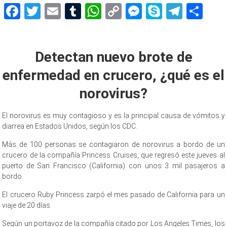
Facebook
Twitter
Email
Tumblr
WhatsApp
Copy
Messenger
Skype
Teleg
Sh
Link
Detectan nuevo brote de
enfermedad en crucero, ¿qué es el
norovirus?
El norovirus es muy contagioso y es la principal causa de vómitos y
diarrea en Estados Unidos, según los CDC.
Más de 100 personas se contagiaron de norovirus a bordo de un
crucero de la compañía Princess Cruises, que regresó este jueves al
puerto de San Francisco (California) con unos 3 mil pasajeros a
bordo.
El crucero Ruby Princess zarpó el mes pasado de California para un
viaje de 20 días.
Según un portavoz de la compañía citado por Los Angeles Times, los