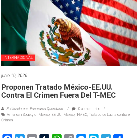
INTERNACIONAL
junio 10, 2026
Proponen Tratado México-EE.UU.
Contra El Crimen Fuera Del T-MEC
Publicado por: Panorama Queretano
0 comentarios
American Society of México
,
EE UU
,
México
,
T-MEC
,
Tratado de Lucha contra el
Crimen