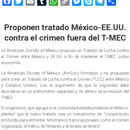
Facebook
Twitter
Email
Tumblr
WhatsApp
Copy
Messenger
Skype
Teleg
Sh
Link
Proponen tratado México-EE.UU.
contra el crimen fuera del T-MEC
La American Society of Mexico propuso un Tratado de Lucha contra
el Crimen entre México y EE.UU. a fin de mantener el T-MEC sobre
economía.
La American Society of Mexico (AmSoc) formalizó u na propuesta
para crear un Tratado de Lucha contra el Crimen (TLCC) entre México
y Estados Unidos, con el argumento de que la seguridad debe
abordarse en un instrumento separado y no dentro de la revisión del
T-MEC.
El organismo, que agrupa a la comunidad estadounidense en México,
planteó que el nuevo tratado sea un mecanismo de “cooperación
profunda para enfrentar fenómenos transnacionales como el crimen
organizado, el tráfico de fentanilo y el lavado de dinero“.