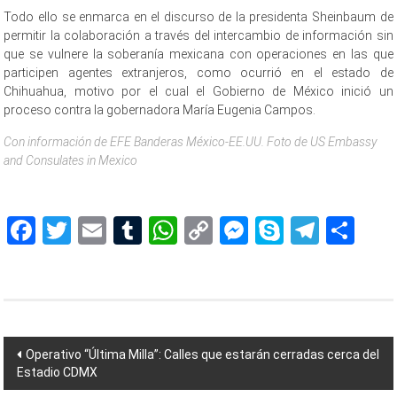
Todo ello se enmarca en el discurso de la presidenta Sheinbaum de
permitir la colaboración a través del intercambio de información sin
que se vulnere la soberanía mexicana con operaciones en las que
participen agentes extranjeros, como ocurrió en el estado de
Chihuahua, motivo por el cual el Gobierno de México inició un
proceso contra la gobernadora María Eugenia Campos.
Con información de EFE Banderas México-EE.UU. Foto de US Embassy
and Consulates in Mexico
Proponen Proponen Proponen Proponen Proponen Proponen
Facebook
Twitter
Email
Tumblr
WhatsApp
Copy
Messenger
Skype
Teleg
Sh
Link
Navegación
Operativo “Última Milla”: Calles que estarán cerradas cerca del
Estadio CDMX
de