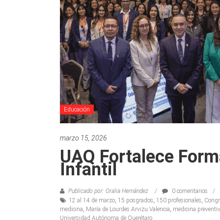
Educación
marzo 15, 2026
UAQ Fortalece Form
Infantil
Publicado por: Oralia Hernández
0 comentarios
12 al 14 de marzo
,
15 posgrados
,
150 profesionales
,
Congre
medicina
,
María de Lourdes Arvizu Valencia
,
medicina preventiv
Universidad Autónoma de Querétaro