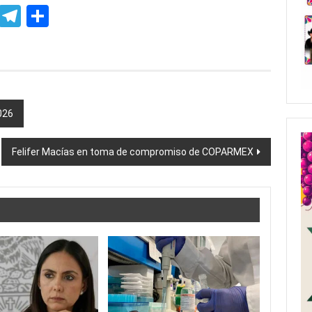
p
ssenger
Skype
Telegram
Share
026
Felifer Macías en toma de compromiso de COPARMEX