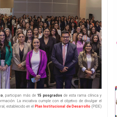
zo
, participan más de
15 posgrados
de esta rama clínica y
rmación. La iniciativa cumple con el objetivo de divulgar el
ral, establecido en el
Plan Institucional de Desarrollo
(PIDE)