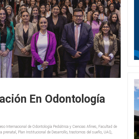
ación En Odontología
so Internacional de Odontología Pediátrica y Ciencias Afines
,
Facultad de
a prenatal
,
Plan Institucional de Desarrollo
,
trastornos del sueño
,
UAQ
,