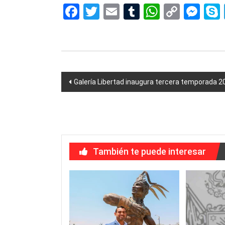
Facebook
Twitter
Email
Tumblr
WhatsAp
Copy
Me
Link
Navegación
Galería Libertad inaugura tercera temporada 2
de
entradas
También te puede interesar