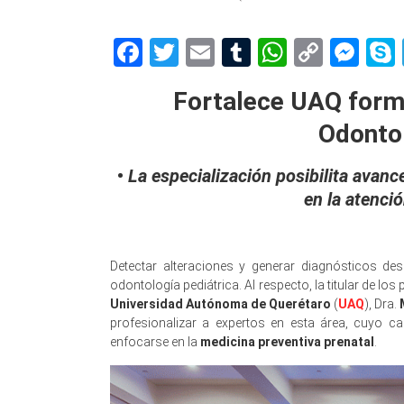
Facebook
Twitter
Email
Tumblr
WhatsAp
Copy
Me
Link
Fortalece UAQ forma
Odontol
•
La especialización posibilita avanc
en la atenci
Detectar alteraciones y generar diagnósticos de
odontología pediátrica. Al respecto, la titular de lo
Universidad Autónoma de Querétaro
(
UAQ
), Dra.
profesionalizar a expertos en esta área, cuyo 
enfocarse en la
medicina preventiva prenatal
.
Odo