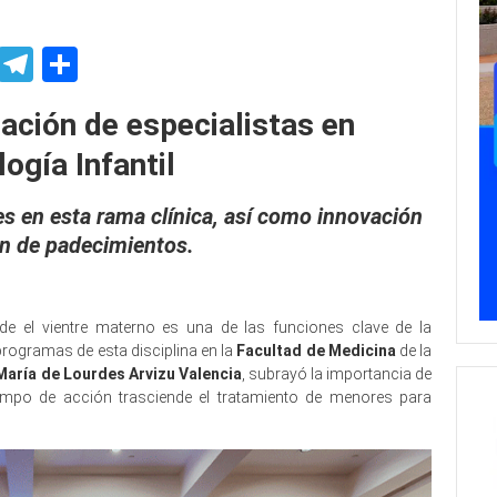
p
ssenger
Skype
Telegram
Share
ción de especialistas en
ogía Infantil
es en esta rama clínica, así como innovación
ón de padecimientos.
sde el vientre materno es una de las funciones clave de la
s programas de esta disciplina en la
Facultad de Medicina
de la
María de Lourdes Arvizu Valencia
, subrayó la importancia de
campo de acción trasciende el tratamiento de menores para
ntología Odontología Odontología Odontología