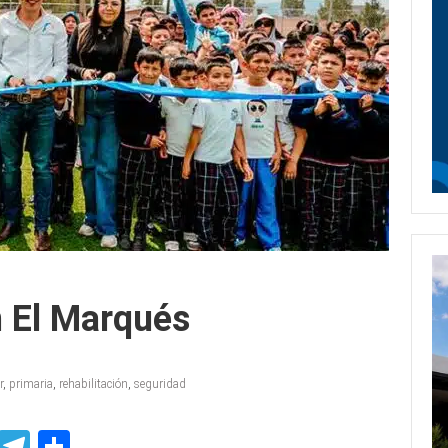
n El Marqués
r
,
primaria
,
rehabilitación
,
seguridad
p
ssenger
Skype
Telegram
Share