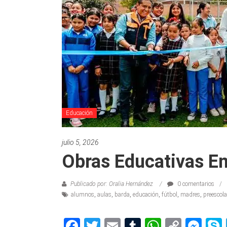
Educación
julio 5, 2026
Obras Educativas E
Publicado por: Oralia Hernández
0 comentarios
alumnos
,
aulas
,
barda
,
educación
,
fútbol
,
madres
,
preescola
Facebook
Twitter
Email
Tumblr
WhatsAp
Copy
Me