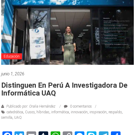
Educación
junio 1, 2026
Distinguen En Perú A Investigadora De
Informática UAQ
Publicado por: Oralia Hernández
0 comentarios
catedrática
,
Cusco
,
híbridas
,
informática
,
innovación
,
inspiración
,
respaldo
,
semilla
,
UAQ