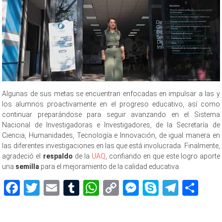
Algunas de sus metas se encuentran enfocadas en impulsar a las y
los alumnos proactivamente en el progreso educativo, así como
continuar preparándose para seguir avanzando en el Sistema
Nacional de Investigadoras e Investigadores, de la Secretaría de
Ciencia, Humanidades, Tecnología e Innovación, de igual manera en
las diferentes investigaciones en las que está involucrada. Finalmente,
agradeció el
respaldo
de la
UAQ
, confiando en que este logro aporte
una
semilla
para el mejoramiento de la calidad educativa.
Facebook
Twitter
Email
Tumblr
WhatsApp
Copy
Messenger
Skype
Teleg
Sh
Link