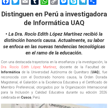
Facebook
Twitter
Email
Tumblr
WhatsApp
Copy
Messenger
Skype
Teleg
Sh
Link
Distinguen en Perú a investigadora
de Informática UAQ
•
La Dra. Rocío Edith López Martínez recibió la
distinción honoris causa. Actualmente, su labor
se enfoca en las nuevas tendencias tecnológicas
en el ramo de la educación.
Con una destacada trayectoria en la enseñanza y la investigación, la
Dra. Rocío Edith López Martínez
, docente de la Facultad de
Informática
de la Universidad Autónoma de Querétaro (
UAQ
), fue
reconocida con el Doctorado honoris causa, la Orden Dorada
Magisterial, el Galardón a la Excelencia Educativa y el Certificado de
Miembro Preferencial, otorgados por la Organización Internacional
para la Inclusión y Calidad Educativa durante su edición 2026
celebrada en
Cusco
, Perú.
Distinguen en Distinguen en Distinguen en