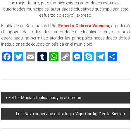
un mejor futuro, pero también existen autoridades estatales,
autoridades municipales, autoridades educativas que impulsan este
esfuerzo colectivo”, expresó.
El alcalde de San Juan del Río,
Roberto Cabrera Valencia
, agradeció
el apoyo de todas las autoridades educativas, cuyo trabajo
coordinado ha permitido atender las principales necesidades de las
instituciones de educación básica en el municipio.
Facebook
Twitter
Email
Tumblr
WhatsApp
Copy
Messenger
Skype
Teleg
Sh
Link
Navegación
Felifer Macías triplica apoyos al campo
de
Luis Nava supervisa estrategia “Aquí Contigo” en la Sierra
entradas