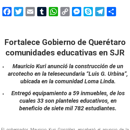
Facebook
Twitter
Email
Tumblr
WhatsApp
Copy
Messenger
Skype
Teleg
Sh
Link
comunidades educativas
Fortalece Gobierno de Querétaro
comunidades educativas en SJR
Mauricio Kuri anunció la construcción de un
arcotecho en la telesecundaria “Luis G. Urbina”,
ubicada en la comunidad Loma Linda.
Entregó equipamiento a 59 inmuebles, de los
cuales 33 son planteles educativos, en
beneficio de siete mil 782 estudiantes.
El gobernador, Mauricio Kuri González, encabezó el anuncio de la