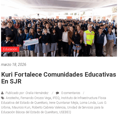
Educación
marzo 18, 2026
Kuri Fortalece Comunidades Educativas
En SJR
Publicado por: Oralia Hernández
0 comentarios
Arcotecho
,
Fernando Orozco Vega
,
IFEQ
,
Instituto de Infraestructura Física
Educativa del Estado de Querétaro
,
Irene Quintanar Mejía
,
Loma Linda
,
Luis G.
Urbina
,
Mauricio Kuri
,
Roberto Cabrera Valencia
,
Unidad de Servicios para la
Educación Básica del Estado de Querétaro
,
USEBEQ