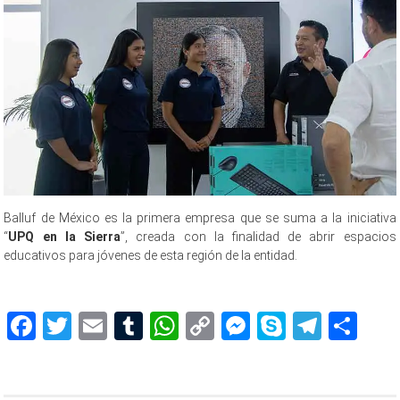
Balluf de México es la primera empresa que se suma a la iniciativa
“
UPQ en la Sierra
”, creada con la finalidad de abrir espacios
educativos para jóvenes de esta región de la entidad.
Facebook
Twitter
Email
Tumblr
WhatsApp
Copy
Messenger
Skype
Teleg
Sh
Link