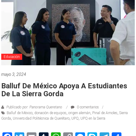
Educación
mayo 3, 2024
Balluf De México Apoya A Estudiantes
De La Sierra Gorda
Publicado por: Panorama Queretano
0 comentarios
Balluf de México
,
donación de equipos
,
origen alemán
,
Pinal de Amoles
,
Sierra
Gorda
,
Universidad Politécnica de Querétaro
,
UPQ
,
UPQ en la Sierra