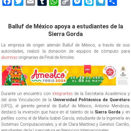
Facebook
Twitter
Email
Tumblr
WhatsApp
Copy
Messenger
Skype
Teleg
Sh
Link
Balluf de México apoya a estudiantes de la
Sierra Gorda
La empresa de origen alemán Balluf de México, a través de sus
autoridades, realizó la donación de equipos de cómputo para
alumnas
originarias de Pinal de Amoles.
Durante un encuentro con
integrantes
de la Secretaría Académica y
del área Vinculación de la
Universidad Politécnica de Querétaro
(UPQ), el gerente general de Balluf de México, Antonio Mendoza,
destacó la inversión que hace en el talento de la
Sierra Gorda
y en
perfiles como el de María Isabel García, estudiante de la Ingeniería en
Sistemas Computacionales, y el de Clara Martínez y Genésis Carrillo,
estudiantes de la Licenciatura en Negocios Internacionales.