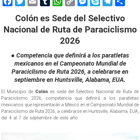
Facebook
Twitter
Email
Tumblr
WhatsApp
Copy
Messenger
Skype
Teleg
Sh
Link
Colón es Sede del Selectivo
Nacional de Ruta de Paraciclismo
2026
●
Competencia que definirá a los paratletas
mexicanos en el Campeonato Mundial de
Paraciclismo de Ruta 2026, a celebrarse en
septiembre en Huntsville, Alabama, EUA.
El Municipio de
Colón
es sede del Selectivo Nacional de Ruta de
Paraciclismo 2026, competencia que definirá a los paratletas
mexicanos que representarán a México en el Campeonato Mundial de
Paraciclismo de Ruta 2026, a celebrarse en Huntsville, Alabama, EUA,
del 4 al 7 de septiembre de este año.
Paraciclismo Paraciclismo
Paraciclismo