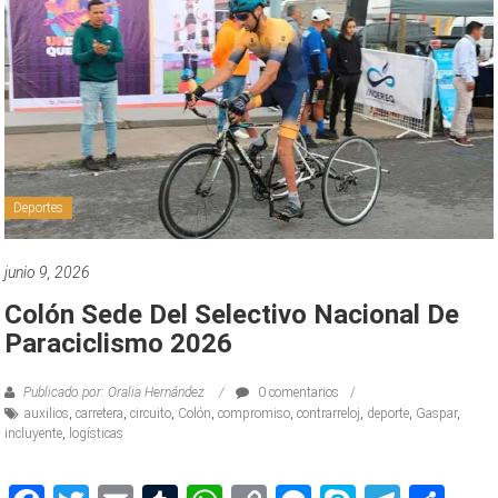
Deportes
junio 9, 2026
Colón Sede Del Selectivo Nacional De
Paraciclismo 2026
Publicado por: Oralia Hernández
0 comentarios
auxilios
,
carretera
,
circuito
,
Colón
,
compromiso
,
contrarreloj
,
deporte
,
Gaspar
,
incluyente
,
logísticas