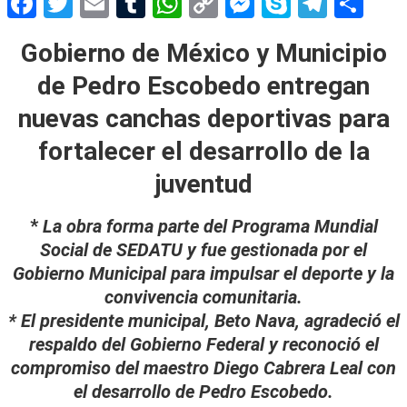
Facebook
Twitter
Email
Tumblr
WhatsApp
Copy
Messenger
Skype
Teleg
Sh
Link
Gobierno de México y Municipio
de Pedro Escobedo entregan
nuevas canchas deportivas para
fortalecer el desarrollo de la
juventud
*
La obra forma parte del Programa Mundial
Social de SEDATU y fue gestionada por el
Gobierno Municipal para impulsar el deporte y la
convivencia comunitaria.
* El presidente municipal, Beto Nava, agradeció el
respaldo del Gobierno Federal y reconoció el
compromiso del maestro Diego Cabrera Leal con
el desarrollo de Pedro Escobedo.