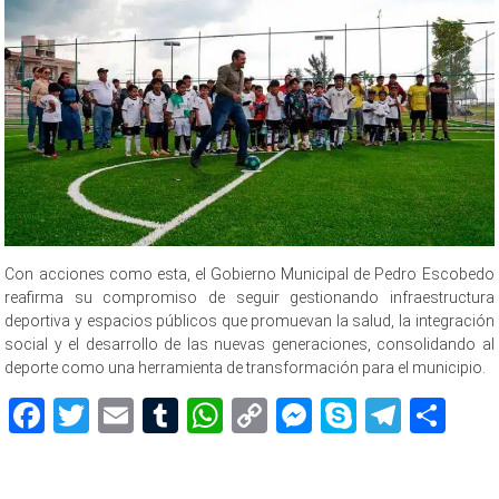
Con acciones como esta, el Gobierno Municipal de Pedro Escobedo
reafirma su compromiso de seguir gestionando infraestructura
deportiva y espacios públicos que promuevan la salud, la integración
social y el desarrollo de las nuevas generaciones, consolidando al
deporte como una herramienta de transformación para el municipio.
Facebook
Twitter
Email
Tumblr
WhatsApp
Copy
Messenger
Skype
Teleg
Sh
Link