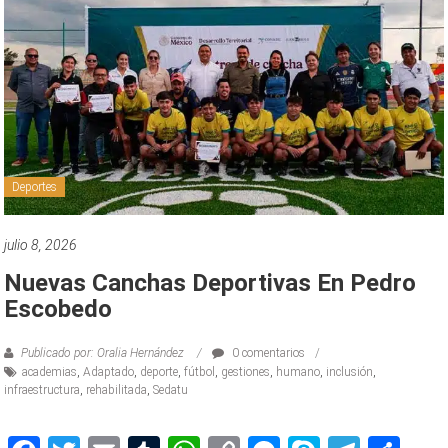
Deportes
julio 8, 2026
Nuevas Canchas Deportivas En Pedro
Escobedo
Publicado por: Oralia Hernández
0 comentarios
academias
,
Adaptado
,
deporte
,
fútbol
,
gestiones
,
humano
,
inclusión
,
infraestructura
,
rehabilitada
,
Sedatu