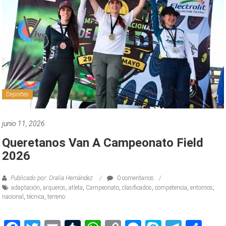
Deportes
junio 11, 2026
Queretanos Van A Campeonato Field
2026
Publicado por: Oralia Hernández
0 comentarios
adaptación
,
arqueros
,
atleta
,
Campeonato
,
clasificados
,
competencia
,
entornos
,
nacional
,
técnica
,
terreno