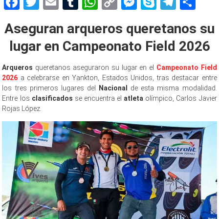
Facebook
Twitter
Email
Tumblr
WhatsApp
Copy
Messenger
Skype
Teleg
Sh
Link
Aseguran arqueros queretanos su
lugar en Campeonato Field 2026
Arqueros
queretanos aseguraron su lugar en el
Campeonato Field
2026
a celebrarse en Yankton, Estados Unidos, tras destacar entre
los tres primeros lugares del
Nacional
de esta misma modalidad.
Entre los
clasificados
se encuentra el
atleta
olímpico, Carlos Javier
Rojas López.