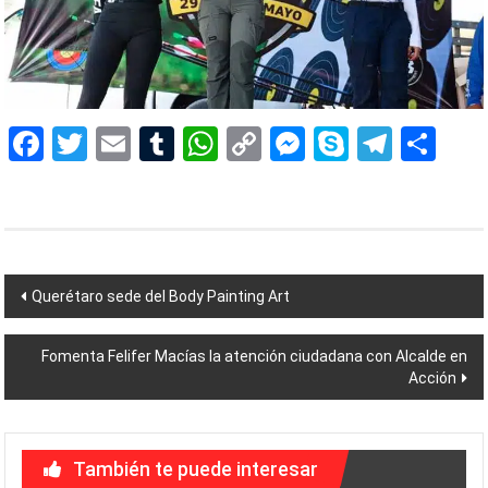
Facebook
Twitter
Email
Tumblr
WhatsApp
Copy
Messenger
Skype
Teleg
Sh
Link
Navegación
Querétaro sede del Body Painting Art
de
Fomenta Felifer Macías la atención ciudadana con Alcalde en
entradas
Acción
También te puede interesar