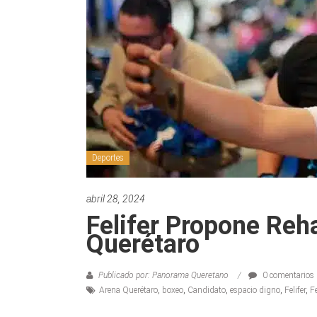
Deportes
abril 28, 2024
Felifer Propone Reh
Querétaro
Publicado por: Panorama Queretano
0 comentarios
Arena Querétaro
,
boxeo
,
Candidato
,
espacio digno
,
Felifer
,
F