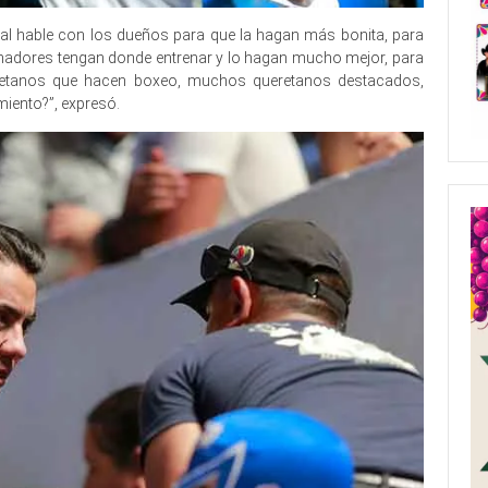
al hable con los dueños para que la hagan más bonita, para
hadores tengan donde entrenar y lo hagan mucho mejor, para
etanos que hacen boxeo, muchos queretanos destacados,
miento?”, expresó.