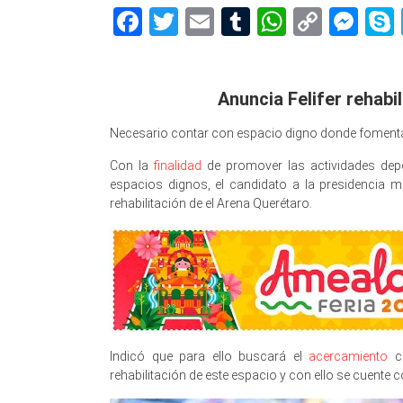
Facebook
Twitter
Email
Tumblr
WhatsAp
Copy
Me
Link
Anuncia Felifer rehabi
Necesario contar con espacio digno donde fomentar e
Con la
finalidad
de promover las actividades depo
espacios dignos, el candidato a la presidencia m
rehabilitación de el Arena Querétaro.
Indicó que para ello buscará el
acercamiento
co
rehabilitación de este espacio y con ello se cuente