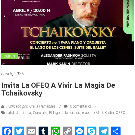
Cultura
abril 8, 2025
Invita La OFEQ A Vivir La Magia De
Tchaikovsky
Publicado por: Oralia Hernández
0 comentarios
calidad artística
,
Concierto
,
El lago de los cisnes
,
maestro Mark Kadin
,
OFEQ
Facebook
Twitter
Email
Tumblr
WhatsApp
Copy
Messenger
Skype
Teleg
Sh