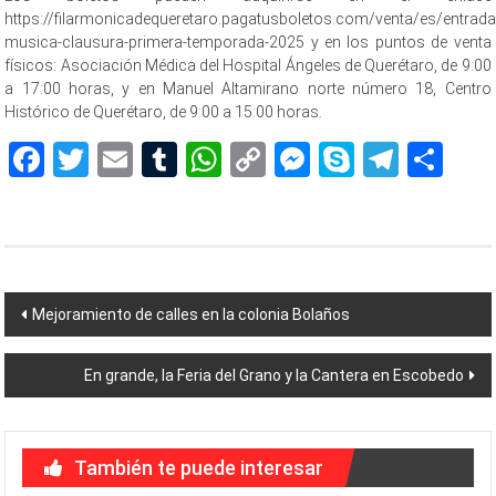
https://filarmonicadequeretaro.pagatusboletos.com/venta/es/entrada
musica-clausura-primera-temporada-2025 y en los puntos de venta
físicos: Asociación Médica del Hospital Ángeles de Querétaro, de 9:00
a 17:00 horas, y en Manuel Altamirano norte número 18, Centro
Histórico de Querétaro, de 9:00 a 15:00 horas.
Facebook
Twitter
Email
Tumblr
WhatsApp
Copy
Messenger
Skype
Teleg
Sh
Link
Navegación
Mejoramiento de calles en la colonia Bolaños
de
En grande, la Feria del Grano y la Cantera en Escobedo
entradas
También te puede interesar