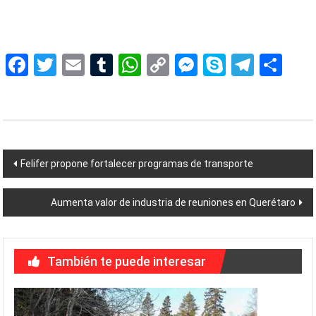
Facebook
Twitter
Email
Tumblr
WhatsApp
Copy
Messenger
Skype
Teleg
Sh
Link
Navegación
Felifer propone fortalecer programas de transporte
de
Aumenta valor de industria de reuniones en Querétaro
entradas
También te puede interesar