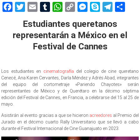
Facebook
Twitter
Email
Tumblr
WhatsApp
Copy
Messenger
Skype
Teleg
Sh
Link
Estudiantes queretanos
representarán a México en el
Festival de Cannes
Los estudiantes en
cinematografía
del colegio de cine queretano
Cenecé, Ana Karen Cervantes, Darla Méndez y Adrés Abad, integrantes
del equipo
del cortometraje «Pariendo Chayotes» serán
representantes de México y de Querétaro en la décimo séptima
edición del Festival de Cannes, en Francia, a celebrarse del 15 al 25 de
mayo.
representarán
Asistirán al evento gracias a que se hicieron
acreedores
al Premio del
Jurado en el décimo cuarto Rally Universitario que se llevó a cabo
durante el Festival Internacional de Cine Guanajuato en 2023.