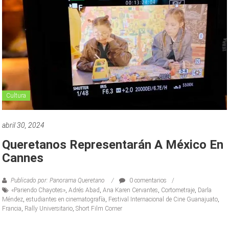
Cultura
abril 30, 2024
Queretanos Representarán A México En
Cannes
Publicado por: Panorama Queretano
0 comentarios
«Pariendo Chayotes»
,
Adrés Abad
,
Ana Karen Cervantes
,
Cortometraje
,
Darla
Méndez
,
estudiantes en cinematografía
,
Festival Internacional de Cine Guanajuato
,
Francia
,
Rally Universitario
,
Short Film Corner