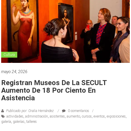
Cultura
mayo 24, 2026
Registran Museos De La SECULT
Aumento De 18 Por Ciento En
Asistencia
Publicado por: Oralia Hernández
0 comentarios
actividades
,
administración
,
asistentes
,
aumento
,
cursos
,
eventos
,
exposiciones
,
galería
,
galerías
,
talleres