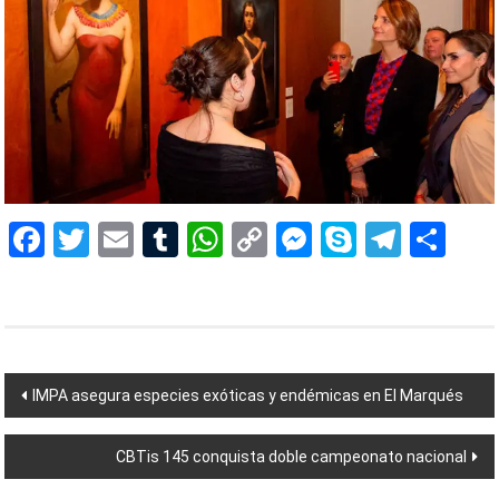
Facebook
Twitter
Email
Tumblr
WhatsApp
Copy
Messenger
Skype
Teleg
Sh
Link
Navegación
IMPA asegura especies exóticas y endémicas en El Marqués
de
CBTis 145 conquista doble campeonato nacional
entradas