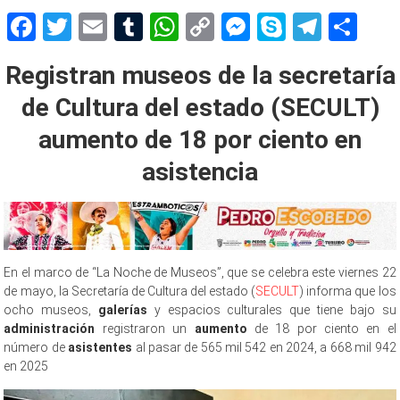
Facebook
Twitter
Email
Tumblr
WhatsApp
Copy
Messenger
Skype
Teleg
Sh
Link
Registran museos de la secretaría
de Cultura del estado (SECULT)
aumento de 18 por ciento en
asistencia
En el marco de “La Noche de Museos”, que se celebra este viernes 22
de mayo, la Secretaría de Cultura del estado (
SECULT
) informa que los
ocho museos,
galerías
y espacios culturales que tiene bajo su
administración
registraron un
aumento
de 18 por ciento en el
número de
asistentes
al pasar de 565 mil 542 en 2024, a 668 mil 942
en 2025