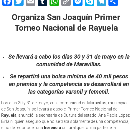
Facebook
Twitter
Email
Tumblr
WhatsApp
Copy
Messenger
Skype
Teleg
Sh
Link
Organiza San Joaquín Primer
Torneo Nacional de Rayuela
Se llevará a cabo los días 30 y 31 de mayo en la
comunidad de Maravillas.
Se repartirá una bolsa mínima de 40 mil pesos
en premios y la competencia se desarrollará en
las categorías varonil y femenil.
Los días 30 y 31 de mayo, en la comunidad de Maravillas, municipio
de San Joaquín, se llevará a cabo el Primer Torneo Nacional de
Rayuela
, anunció la secretaria de Cultura del estado, Ana Paola López
Birlain, quien aseguró que no se trata solamente de una competencia,
sino de reconocer una
herencia
cultural que forma parte de la