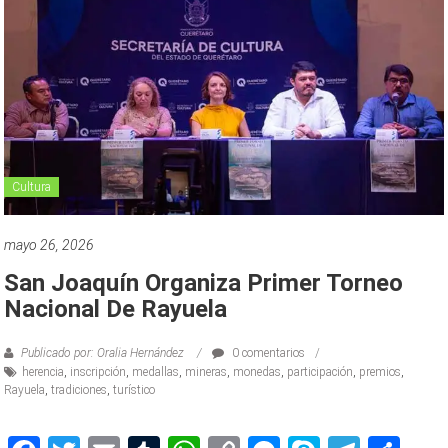
Cultura
mayo 26, 2026
San Joaquín Organiza Primer Torneo
Nacional De Rayuela
Publicado por: Oralia Hernández
0 comentarios
herencia
,
inscripción
,
medallas
,
mineras
,
monedas
,
participación
,
premios
,
Rayuela
,
tradiciones
,
turístico