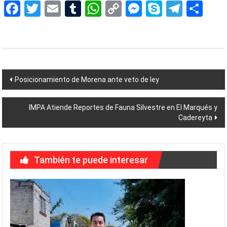
Facebook
Twitter
Email
Tumblr
WhatsApp
Copy
Messenger
Skype
Teleg
Sh
Link
Navegación
Posicionamiento de Morena ante veto de ley
de
IMPA Atiende Reportes de Fauna Silvestre en El Marqués y
entradas
Cadereyta
También te puede interesar