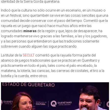
identidad de la Sierra Gorda queretana.
Indicó que la cultura no sólo ocurre en un escenario, en un museo o
en un festival, sino que también se vive en las cosas sencillas que una
comunidad decide conservar con el paso del tiempo. Comentó que la
rayuela es un juego que nació hace muchos años entre las
comunidades
mineras
de la región y que, lejos de desaparecer, ha
logrado mantenerse vivo gracias a las familias, a las y los jugadores,
y a las personas que entendieron que las tradiciones solamente
sobreviven cuando alguien las sigue practicando.
La titular de la
SECULT
comentó que la rayuela forma parte del
abanico de juegos tradicionales que se practican en Querétaro y
prácticamente en todo el país, tales como el palo encebado, la
matatena, la lotería, las canicas, las carreras de costales, el tiro a la
botella y la cuerda, entre otros.