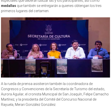
especiales que deberán utilizar las y los participantes, así como
medallas
que también se entregarán a quienes obtengan los tres
primeros lugares del certamen.
A la rueda de prensa asistieron también la coordinadora de
Congresos y Convenciones de la Secretaría de Turismo del estado,
Aurora Aguilar; el cronista Municipal de San Joaquín, Felipe Camacho
Martínez, y la presidenta del Comité del Concurso Nacional de
Rayuela, Merari González González.