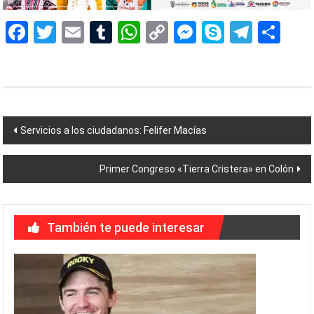
Facebook
Twitter
Email
Tumblr
WhatsApp
Copy
Messenger
Skype
Teleg
Sh
Link
Navegación
Servicios a los ciudadanos: Felifer Macías
de
Primer Congreso «Tierra Cristera» en Colón
entradas
También te puede interesar