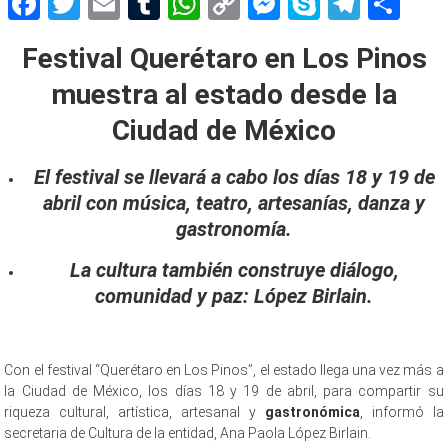
Facebook
Twitter
Email
Tumblr
WhatsApp
Copy
Messenger
Skype
Teleg
Sh
Link
Festival Querétaro en Los Pinos
muestra al estado desde la
Ciudad de México
El festival se llevará a cabo los días 18 y 19 de
abril con música, teatro, artesanías, danza y
gastronomía.
La cultura también construye diálogo,
comunidad y paz: López Birlain.
Con el festival “Querétaro en Los Pinos”, el estado llega una vez más a
la Ciudad de México, los días 18 y 19 de abril, para compartir su
riqueza cultural, artística, artesanal y
gastronómica
, informó la
secretaria de Cultura de la entidad, Ana Paola López Birlain.