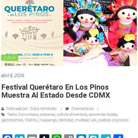
Cultura
abril 8, 2026
Festival Querétaro En Los Pinos
Muestra Al Estado Desde CDMX
Publicado por: Oralia Hernández
0 comentarios
“Teatro Comunitario
,
artesanas
,
cultura alimentaria
,
economías locales
,
gastronómica
,
hñähñu
,
Huapango
,
identidad
,
muñecas Lele
,
pueblos originarios