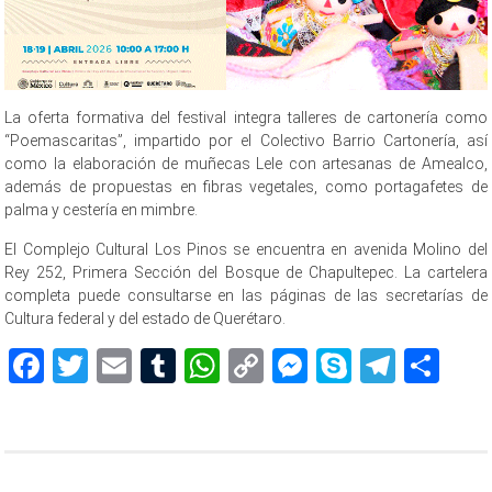
La oferta formativa del festival integra talleres de cartonería como
“Poemascaritas”, impartido por el Colectivo Barrio Cartonería, así
como la elaboración de muñecas Lele con artesanas de Amealco,
además de propuestas en fibras vegetales, como portagafetes de
palma y cestería en mimbre.
El Complejo Cultural Los Pinos se encuentra en avenida Molino del
Rey 252, Primera Sección del Bosque de Chapultepec. La cartelera
completa puede consultarse en las páginas de las secretarías de
Cultura federal y del estado de Querétaro.
Facebook
Twitter
Email
Tumblr
WhatsApp
Copy
Messenger
Skype
Teleg
Sh
Link