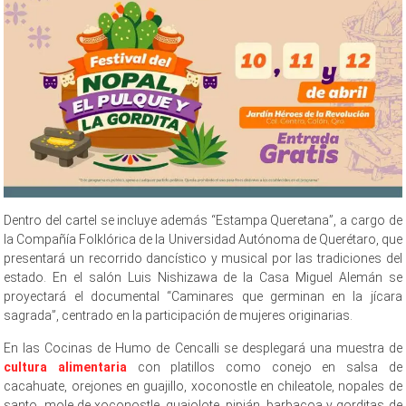
Dentro del cartel se incluye además “Estampa Queretana”, a cargo de
la Compañía Folklórica de la Universidad Autónoma de Querétaro, que
presentará un recorrido dancístico y musical por las tradiciones del
estado. En el salón Luis Nishizawa de la Casa Miguel Alemán se
proyectará el documental “Caminares que germinan en la jícara
sagrada”, centrado en la participación de mujeres originarias.
En las Cocinas de Humo de Cencalli se desplegará una muestra de
cultura alimentaria
con platillos como conejo en salsa de
cacahuate, orejones en guajillo, xoconostle en chileatole, nopales de
santo, mole de xoconostle, guajolote, pipián, barbacoa y gorditas de