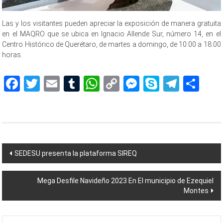
Las y los visitantes pueden apreciar la exposición de manera gratuita
en el MAQRO que se ubica en Ignacio Allende Sur, número 14, en el
Centro Histórico de Querétaro, de martes a domingo, de 10:00 a 18:00
horas.
Facebook
Twitter
Email
Tumblr
WhatsApp
Copy
Messenger
Skype
Teleg
Sh
Link
Navegación
SEDESU presenta la plataforma SIREQ
de
Mega Desfile Navideño 2023 En El municipio de Ezequiel
entradas
Montes