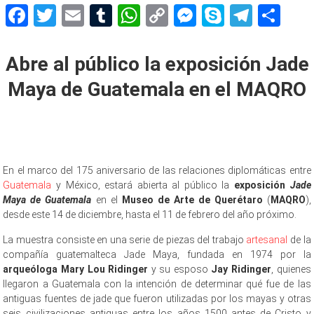
Facebook
Twitter
Email
Tumblr
WhatsApp
Copy
Messenger
Skype
Teleg
Sh
Link
Abre al público la exposición Jade
Maya de Guatemala en el MAQRO
En el marco del 175 aniversario de las relaciones diplomáticas entre
Guatemala
y México, estará abierta al público la
exposición
Jade
Maya de Guatemala
en el
Museo de Arte de Querétaro
(
MAQRO
),
desde este 14 de diciembre, hasta el 11 de febrero del año próximo.
La muestra consiste en una serie de piezas del trabajo
artesanal
de la
compañía guatemalteca Jade Maya, fundada en 1974 por la
arqueóloga Mary Lou Ridinger
y su esposo
Jay Ridinger
, quienes
llegaron a Guatemala con la intención de determinar qué fue de las
antiguas fuentes de jade que fueron utilizadas por los mayas y otras
seis civilizaciones antiguas entre los años 1500 antes de Cristo y