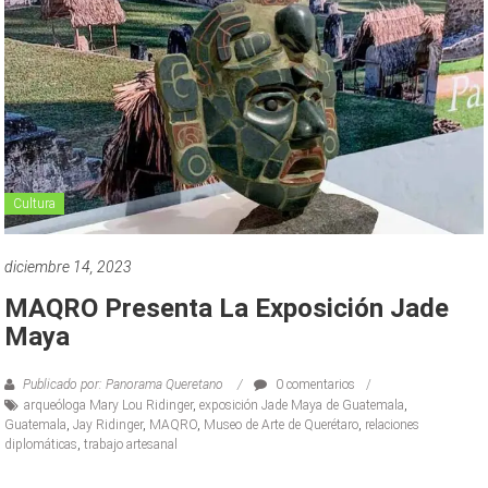
Cultura
diciembre 14, 2023
MAQRO Presenta La Exposición Jade
Maya
Publicado por: Panorama Queretano
0 comentarios
arqueóloga Mary Lou Ridinger
,
exposición Jade Maya de Guatemala
,
Guatemala
,
Jay Ridinger
,
MAQRO
,
Museo de Arte de Querétaro
,
relaciones
diplomáticas
,
trabajo artesanal