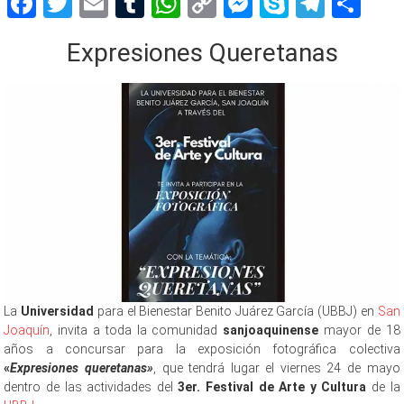
Facebook
Twitter
Email
Tumblr
WhatsApp
Copy
Messenger
Skype
Teleg
Sh
Link
Expresiones Queretanas
La
Universidad
para el Bienestar Benito Juárez García (UBBJ) en
San
Joaquín
, invita a toda la comunidad
sanjoaquinense
mayor de 18
años a concursar para la exposición fotográfica colectiva
«
Expresiones queretanas»
, que tendrá lugar el viernes 24 de mayo
dentro de las actividades del
3er. Festival de Arte y Cultura
de la