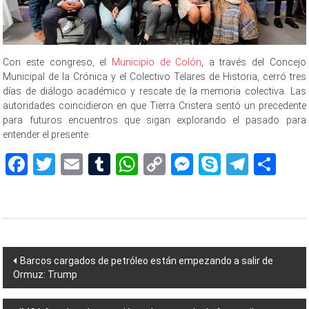
Con este congreso, el
Municipio de Colón
, a través del Concejo
Municipal de la Crónica y el Colectivo Telares de Historia, cerró tres
días de diálogo académico y rescate de la memoria colectiva. Las
autoridades coincidieron en que Tierra Cristera sentó un precedente
para futuros encuentros que sigan explorando el pasado para
entender el presente.
Facebook
Twitter
Email
Tumblr
WhatsApp
Copy
Messenger
Skype
Teleg
Sh
Link
Navegación
Barcos cargados de petróleo están empezando a salir de
Ormuz: Trump
de
entradas