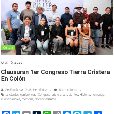
Cultura
junio 15, 2026
Clausuran 1er Congreso Tierra Cristera
En Colón
Publicado por: Oralia Hernández
0 comentarios
asistentes
,
conferencias
,
Congreso
,
cristero
,
estudiantes
,
Historia
,
homenaje
,
investigadores
,
memoria
,
reconocimientos