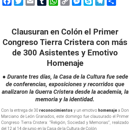
Facebook
Twitter
Email
Tumblr
WhatsApp
Copy
Messenger
Skype
Teleg
Sh
Link
Clausuran 1er
Clausuran en Colón el Primer
Congreso Tierra Cristera con más
de 300 Asistentes y Emotivo
Homenaje
● Durante tres días, la Casa de la Cultura fue sede
de conferencias, exposiciones y recorridos que
analizaron la Guerra Cristera desde la academia, la
memoria y la identidad.
Con la entrega de 30
reconocimientos
y un emotivo
homenaje
a Don
Marciano de León Granados, este domingo fue clausurado el Primer
Congreso Tierra Cristera: “Religión, Sociedad y Memorias”, realizado
del 12 al 14 de junio en la Casa de la Cultura de Colón.