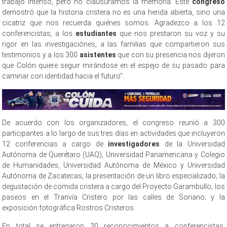
trabajo intenso, pero no clausuramos la memoria. Este
congreso
demostró que la historia cristera no es una herida abierta, sino una
cicatriz que nos recuerda quiénes somos. Agradezco a los 12
conferencistas, a los
estudiantes
que nos prestaron su voz y su
rigor en las investigaciónes, a las familias que compartieron sus
testimonios y a los 300
asistentes
que con su presencia nos dijeron
que Colón quiere seguir mirándose en el espejo de su pasado para
caminar con identidad hacia el futuro”.
De acuerdo con los organizadores, el congreso reunió a 300
participantes a lo largo de sus tres días en actividades que incluyeron
12 conferencias a cargo de
investigadores
de la Universidad
Autónoma de Querétaro (UAQ), Universidad Panamericana y Colegio
de Humanidades, Universidad Autónoma de México y Universidad
Autónoma de Zacatecas, la presentación de un libro especializado; la
degustación de comida cristera a cargo del Proyecto Garambullo; los
paseos en el Tranvía Cristero por las calles de Soriano; y la
exposición fotográfica Rostros Cristeros.
En total se entregaron 30 reconocimientos a conferencistas,